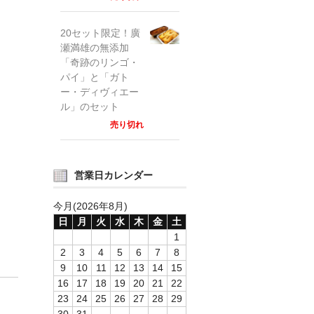
20セット限定！廣
瀬満雄の無添加
「奇跡のリンゴ・
パイ」と「ガト
ー・ディヴィエー
ル」のセット
売り切れ
営業日カレンダー
今月(2026年8月)
日
月
火
水
木
金
土
1
2
3
4
5
6
7
8
9
10
11
12
13
14
15
16
17
18
19
20
21
22
23
24
25
26
27
28
29
30
31