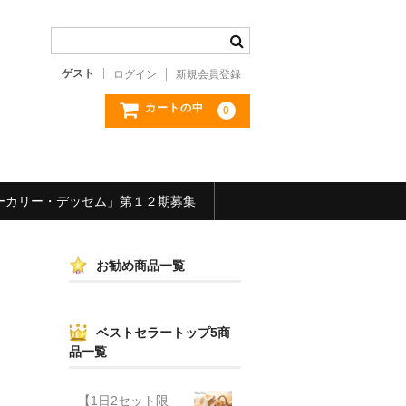
ゲスト
ログイン
新規会員登録
カートの中
0
ーカリー・デッセム」第１２期募集
お勧め商品一覧
ベストセラートップ5商
品一覧
【1日2セット限