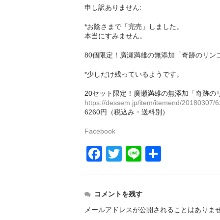
申し訳ありません:
*お陰さまで「完売」しました。
本当にすみません。
80個限定！廣瀬満雄の無添加「奇跡のリン
*少しだけ残っているようです。
20セット限定！廣瀬満雄の無添加「奇跡の
https://dessem.jp/item/itemend/20180307/6
6260円（税込み・送料別）
Facebook
F
T
Li
共
a
wi
n
有
c
tt
e
コメントを残す
e
er
メールアドレスが公開されることはありま
b