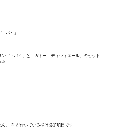
ゴ・パイ」
リンゴ・パイ」と「ガ​トー・ディヴィエール」のセット
23/
せん。
※
が付いている欄は必須項目です