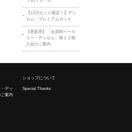
【1日2セット限定！】デッ
セム・プレミアムセット
【更新用】「会員制ベーカ
リー・デッセム」第１２期
入会のご案内
ショップについて
ー・デッ
Special Thanks
のご案内