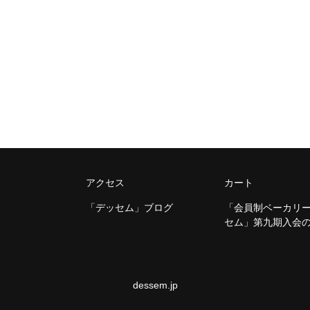
アクセス
カート
「デッセム」ブログ
「会員制ベーカリ
セム」第九期入会
dessem.jp