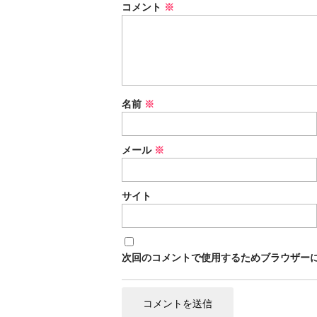
コメント
※
o
o
k
名前
※
メール
※
サイト
次回のコメントで使用するためブラウザー