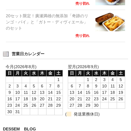
売り切れ
20セット限定！廣瀬満雄の無添加「奇跡のリ
ンゴ・パイ」と「ガトー・ディヴィエール」
のセット
売り切れ
営業日カレンダー
今月(2026年8月)
翌月(2026年9月)
日
月
火
水
木
金
土
日
月
火
水
木
金
土
1
1
2
3
4
5
2
3
4
5
6
7
8
6
7
8
9
10
11
12
9
10
11
12
13
14
15
13
14
15
16
17
18
19
16
17
18
19
20
21
22
20
21
22
23
24
25
26
23
24
25
26
27
28
29
27
28
29
30
30
31
(
発送業務休日)
DESSEM BLOG