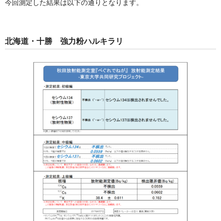
今回測定した結果は以下の通りとなります。
新規「会員制ベーカリー・デッセム」第１２期募集
北海道・十勝 強力粉ハルキラリ