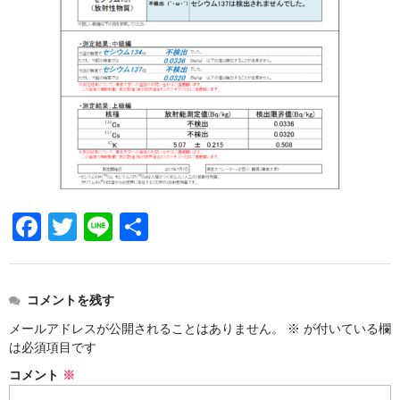
F
T
Li
共
a
wi
n
有
c
tt
e
コメントを残す
e
er
メールアドレスが公開されることはありません。
※
が付いている欄
b
は必須項目です
o
コメント
※
o