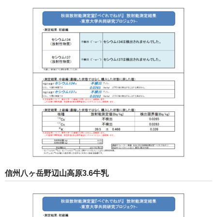
信州八ヶ岳野辺山高原3.6牛乳