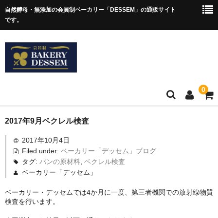
自然酵母・無添加の会員制ベーカリー「DESSEM」の通販サイト
です。
0
ホーム
2017年9月ベクレル検査
2017年10月4日
ショップについて
Filed under:
ベーカリー「デッセム」ブログ
アクセス
タグ:
パンの原材料
,
ベクレル検査
ベーカリー「デッセム」
「デッセム」ブログ
ベーカリー・デッセムでは4か月に一度、第三者機関での放射線物質
検査を行います。
お問合せ