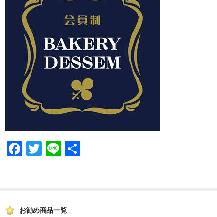
F
T
Li
共
a
wi
n
有
c
tt
e
e
er
b
お勧め商品一覧