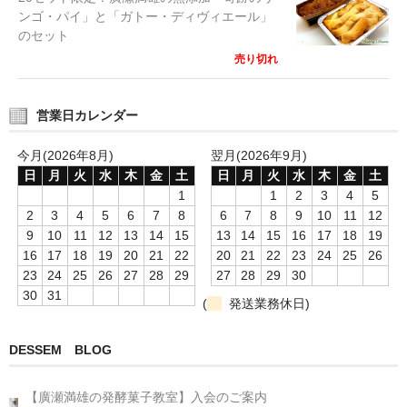
ンゴ・パイ」と「ガトー・ディヴィエール」
のセット
売り切れ
営業日カレンダー
今月(2026年8月)
翌月(2026年9月)
日
月
火
水
木
金
土
日
月
火
水
木
金
土
1
1
2
3
4
5
2
3
4
5
6
7
8
6
7
8
9
10
11
12
9
10
11
12
13
14
15
13
14
15
16
17
18
19
16
17
18
19
20
21
22
20
21
22
23
24
25
26
23
24
25
26
27
28
29
27
28
29
30
30
31
(
発送業務休日)
DESSEM BLOG
【廣瀬満雄の発酵菓子教室】入会のご案内