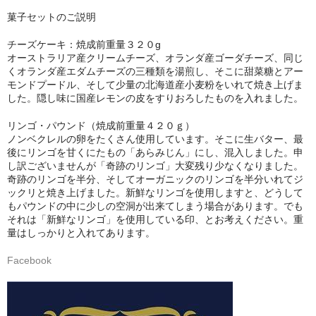
新規「会員制ベーカリー・デッセム」第１２期募集
菓子セットのご説明
チーズケーキ：焼成前重量３２０g
オーストラリア産クリームチーズ、オランダ産ゴーダチーズ、同じ
くオランダ産エダムチーズの三種類を湯煎し、そこに甜菜糖とアー
モンドプードル、そして少量の北海道産小麦粉をいれて焼き上げま
した。隠し味に国産レモンの皮をすりおろしたものを入れました。
リンゴ・パウンド（焼成前重量４２０ｇ）
ノンベクレルの卵をたくさん使用しています。そこに生バター、最
後にリンゴを甘くにたもの「あらみじん」にし、混入しました。申
し訳ございませんが「奇跡のリンゴ」大変残り少なくなりました。
奇跡のリンゴを半分、そしてオーガニックのリンゴを半分いれてジ
ックリと焼き上げました。新鮮なリンゴを使用しますと、どうして
もパウンドの中に少しの空洞が出来てしまう場合があります。でも
それは「新鮮なリンゴ」を使用している印、とお考えください。重
量はしっかりと入れてあります。
Facebook