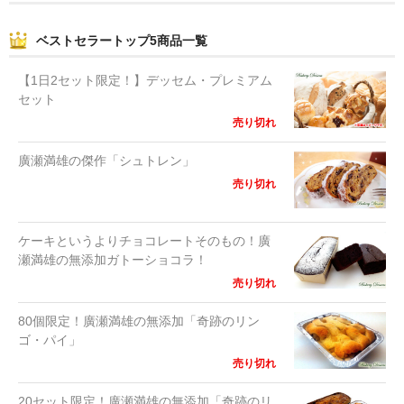
o
o
ベストセラートップ5商品一覧
k
【1日2セット限定！】デッセム・プレミアム
セット
売り切れ
廣瀬満雄の傑作「シュトレン」
売り切れ
ケーキというよりチョコレートそのもの！廣
瀬満雄の無添加ガトーショコラ！
売り切れ
80個限定！廣瀬満雄の無添加「奇跡のリン
ゴ・パイ」
売り切れ
20セット限定！廣瀬満雄の無添加「奇跡のリ