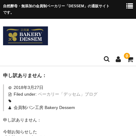
自然酵母・無添加の会員制ベーカリー「DESSEM」の通販サイト
です。
0
ホーム
申し訳ありません：
2018年3月27日
ショップについて
Filed under:
ベーカリー「デッセム」ブログ
アクセス
会員制パン工房 Bakery Dessem
「デッセム」ブログ
申し訳ありません：
お問合せ
今朝お知らせした