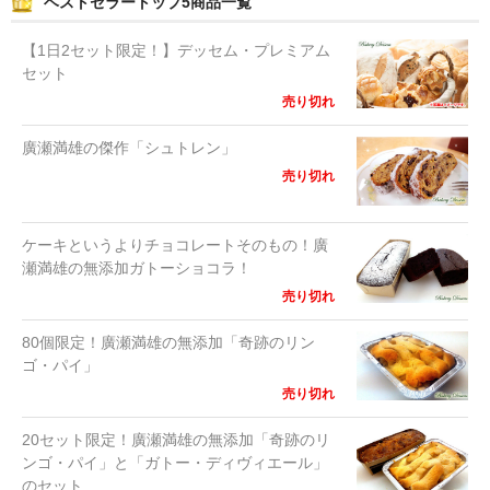
o
ベストセラートップ5商品一覧
k
【1日2セット限定！】デッセム・プレミアム
セット
売り切れ
廣瀬満雄の傑作「シュトレン」
売り切れ
ケーキというよりチョコレートそのもの！廣
瀬満雄の無添加ガトーショコラ！
売り切れ
80個限定！廣瀬満雄の無添加「奇跡のリン
ゴ・パイ」
売り切れ
20セット限定！廣瀬満雄の無添加「奇跡のリ
ンゴ・パイ」と「ガトー・ディヴィエール」
のセット