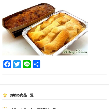
F
T
Li
共
a
wi
n
有
c
tt
e
e
er
b
お勧め商品一覧
o