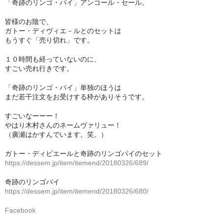
「奇跡のリンゴ・パイ」アンコール・セール。
新規「会員制ベーカリー・デッセム」第１２期募集
皆様のお陰で、
ガトー・ディヴィエ－ルとのセットは
もうすぐ「売り切れ」です。
１０時間も経っていないのに、
すごい売れ行きです。
「奇跡のリンゴ・パイ」単独のほうは
まだ若干注文をお受けする枠がありそうです。
すごいなーーー！
やはり木村さんのネームヴァリュー！
（廣瀬はかすんでいます。笑。）
ガトー・ディビエールと奇跡のリンゴパイのセット
https://dessem.jp/item/itemend/20180326/689/
奇跡のリンゴパイ
https://dessem.jp/item/itemend/20180326/680/
Facebook