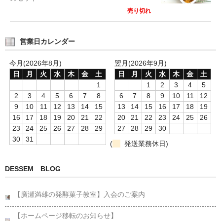
売り切れ
営業日カレンダー
今月(2026年8月)
翌月(2026年9月)
日
月
火
水
木
金
土
日
月
火
水
木
金
土
1
1
2
3
4
5
2
3
4
5
6
7
8
6
7
8
9
10
11
12
9
10
11
12
13
14
15
13
14
15
16
17
18
19
16
17
18
19
20
21
22
20
21
22
23
24
25
26
23
24
25
26
27
28
29
27
28
29
30
30
31
(
発送業務休日)
DESSEM BLOG
【廣瀬満雄の発酵菓子教室】入会のご案内
【ホームページ移転のお知らせ】