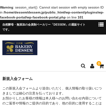
Warning
: session_start(): Cannot start session with empty session ID
in
/home/dessem/dessem.jp/public_html/wp-content/plugins/wp-
facebook-portal/wp-facebook-portal.php
on line
101
自然酵母・無添加の会員制ベーカリー「DESSEM」の通販サイト
です。
0
ホーム
新規入会フォーム
ショップについて
この新規入会フォームより送信いただく、個人情報の取り扱いにつ
きましては細心の注意を払っております。
アクセス
お預かりしたお客様の情報は本人様へのお問い合わせ内容について
のご返答や情報のご提供の目的であり、他の目的に使用することは