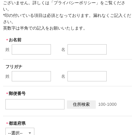
「デッセム」ブログ
ございません。詳しくは「プライバシーポリシー」をご覧くださ
い。
お問合せ
*印の付いている項目は必須となっております。漏れなくご記入くだ
さい。
新規「会員制ベーカリー・デッセム」第１２期募集
英数字は半角での記入をお願いいたします。
お名前
＊
姓
名
フリガナ
姓
名
郵便番号
＊
100-1000
都道府県
＊