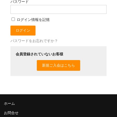
パスワード
「デッセム」ブログ
お問合せ
ログイン情報を記憶
新規「会員制ベーカリー・デッセム」第１２期募集
パスワードをお忘れですか？
会員登録されていないお客様
新規ご入会はこちら
ホーム
お問合せ