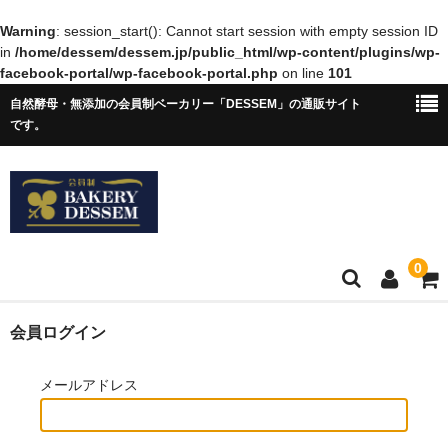
Warning
: session_start(): Cannot start session with empty session ID
in
/home/dessem/dessem.jp/public_html/wp-content/plugins/wp-
facebook-portal/wp-facebook-portal.php
on line
101
自然酵母・無添加の会員制ベーカリー「DESSEM」の通販サイト
です。
0
ホーム
会員ログイン
ショップについて
メールアドレス
アクセス