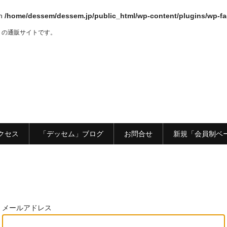
in
/home/dessem/dessem.jp/public_html/wp-content/plugins/wp-fa
」の通販サイトです。
クセス
「デッセム」ブログ
お問合せ
新規「会員制ベ
メールアドレス