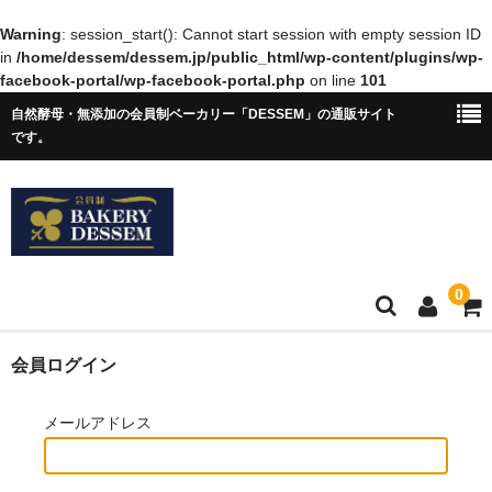
Warning
: session_start(): Cannot start session with empty session ID
in
/home/dessem/dessem.jp/public_html/wp-content/plugins/wp-
facebook-portal/wp-facebook-portal.php
on line
101
自然酵母・無添加の会員制ベーカリー「DESSEM」の通販サイト
です。
0
ホーム
会員ログイン
ショップについて
メールアドレス
アクセス