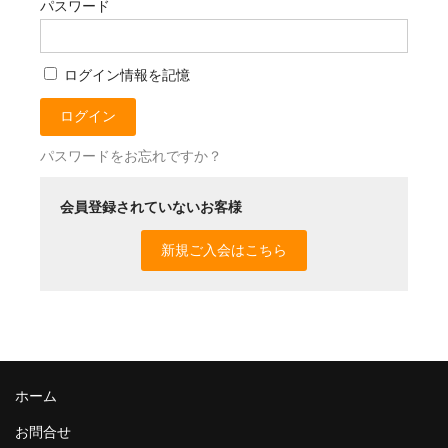
パスワード
「デッセム」ブログ
お問合せ
ログイン情報を記憶
新規「会員制ベーカリー・デッセム」第１２期募集
パスワードをお忘れですか？
会員登録されていないお客様
新規ご入会はこちら
ホーム
お問合せ