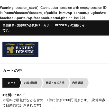
Warning
: session_start(): Cannot start session with empty session ID
in
/home/dessem/dessem.jp/public_html/wp-content/plugins/wp-
facebook-portal/wp-facebook-portal.php
on line
101
自然酵母・無添加の会員制ベーカリー「DESSEM」の通販サイト
です。
カートの中
カート
お客様情報
発送・支払方法
内容確認
■送料について
☆送料は梱包代などを含め、1件に付き1200円頂きます。(決算時点
で自動的に計算されます)